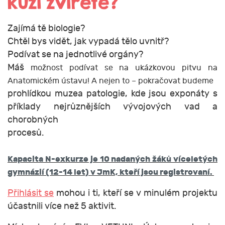
kůží zvířete?
Zajímá tě biologie?
Chtěl bys vidět, jak vypadá tělo uvnitř?
Podívat se na jednotlivé orgány?
Máš
možnost podívat se na ukázkovou pitvu na
Anatomickém ústavu! A nejen to – pokračovat budeme
prohlídkou muzea patologie, kde jsou exponáty s
příklady nejrůznějších vývojových vad a
chorobných
procesů.
Kapacita N-exkurze je 10 nadaných žáků víceletých
gymnázií (12-14 let) v JmK, kteří jsou registrovaní.
Přihlásit se
mohou i ti, kteří se v minulém projektu
účastnili více než 5 aktivit.