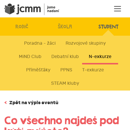
RODIČ
ŠKOLA
STUDENT
Poradna - žáci
Rozvojové skupiny
MiND Club
Debatní klub
N-exkurze
Příměšťáky
PPNS
T-exkurze
STEAM kluby
<
Zpět na výpis eventů
Co všechno najdeš pod