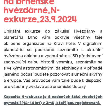
na brněnské
hvězdárně_N-
exkurze_23.9.2024
Unikátní exkurze do zákulisí Hvězdárny a
planetária Brno vám odkryje všechny taje
oblíbené organizace na Kraví hoře. V digitálním
planetáriu se podrobně seznámíte s aktuální
hvězdnou oblohou a vychutnáte si 3D představení
zachycující celou historii vesmíru, seznámíte se
s velkými astronomickými dalekohledy a v případě
jasného počasí budete pozorovat sluneční skvrny
a erupce. Váš průvodce vám také bude k dispozici
pro všechny zvídavé astronomické dotazy
Kapacita N-exkurze je 8 nadaných žáků víceletých
gymnázií (12-14 let) v JmK, kteří jsou registrovaní.