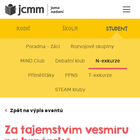
RODIČ
ŠKOLA
STUDENT
Poradna - žáci
Rozvojové skupiny
MiND Club
Debatní klub
N-exkurze
Příměšťáky
PPNS
T-exkurze
STEAM kluby
<
Zpět na výpis eventů
Za tajemstvím vesmíru