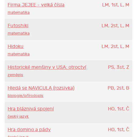
Firma JEJEE - velká čísla
LM, 1st, L, M
matematika
Futoshiki
LM, 2st, L, M
matematika
Hidoku
LM, 2st, L, M
matematika
Historické menšiny v USA: otroctví
PS, 3st, Z
zeměpis
Hledá se NAVICULA (rozsivka)
PB, 2st, B
biologie/přírodopis
Hra bláznivá spojení
HO, 1st, Č
český jazyk
Hra domino a pády
HO, 1st, Č