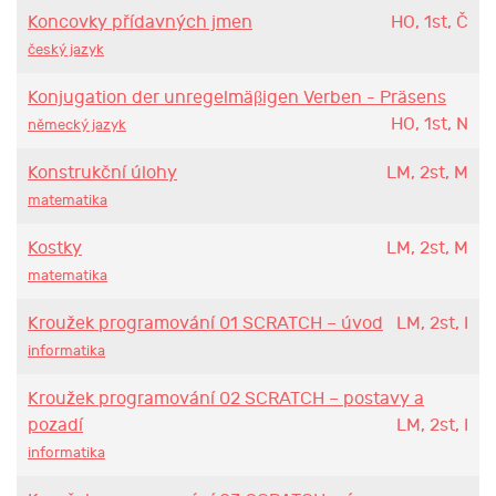
Koncovky přídavných jmen
HO, 1st, Č
český jazyk
Konjugation der unregelmäβigen Verben - Präsens
HO, 1st, N
německý jazyk
Konstrukční úlohy
LM, 2st, M
matematika
Kostky
LM, 2st, M
matematika
Kroužek programování 01 SCRATCH – úvod
LM, 2st, I
informatika
Kroužek programování 02 SCRATCH – postavy a
pozadí
LM, 2st, I
informatika