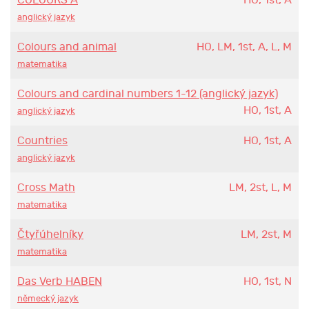
COLOURS A
HO, 1st, A
anglický jazyk
Colours and animal
HO, LM, 1st, A, L, M
matematika
Colours and cardinal numbers 1-12 (anglický jazyk)
HO, 1st, A
anglický jazyk
Countries
HO, 1st, A
anglický jazyk
Cross Math
LM, 2st, L, M
matematika
Čtyřúhelníky
LM, 2st, M
matematika
Das Verb HABEN
HO, 1st, N
německý jazyk