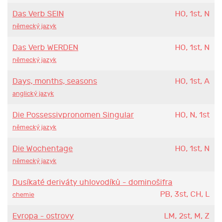
Das Verb SEIN
HO, 1st, N
německý jazyk
Das Verb WERDEN
HO, 1st, N
německý jazyk
Days, months, seasons
HO, 1st, A
anglický jazyk
Die Possessivpronomen Singular
HO, N, 1st
německý jazyk
Die Wochentage
HO, 1st, N
německý jazyk
Dusíkaté deriváty uhlovodíků - dominošifra
PB, 3st, CH, L
chemie
Evropa - ostrovy
LM, 2st, M, Z