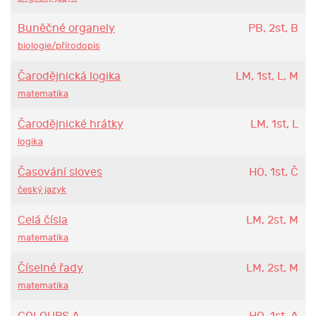
Buněčné organely
PB, 2st, B
biologie/přírodopis
Čarodějnická logika
LM, 1st, L, M
matematika
Čarodějnické hrátky
LM, 1st, L
logika
Časování sloves
HO, 1st, Č
český jazyk
Celá čísla
LM, 2st, M
matematika
Číselné řady
LM, 2st, M
matematika