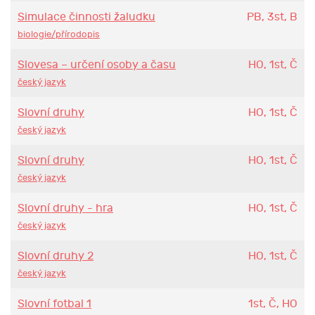
Simulace činnosti žaludku
PB, 3st, B
biologie/přírodopis
Slovesa – určení osoby a času
HO, 1st, Č
český jazyk
Slovní druhy
HO, 1st, Č
český jazyk
Slovní druhy
HO, 1st, Č
český jazyk
Slovní druhy - hra
HO, 1st, Č
český jazyk
Slovní druhy 2
HO, 1st, Č
český jazyk
Slovní fotbal 1
1st, Č, HO