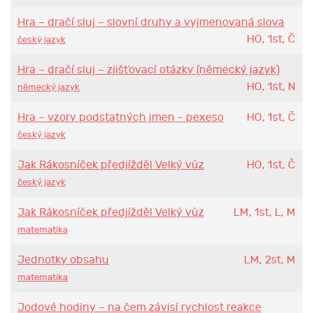
Hra – dračí sluj – slovní druhy a vyjmenovaná slova
HO, 1st, Č
český jazyk
Hra – dračí sluj – zjišťovací otázky (německý jazyk)
HO, 1st, N
německý jazyk
Hra – vzory podstatných jmen - pexeso
HO, 1st, Č
český jazyk
Jak Rákosníček předjížděl Velký vůz
HO, 1st, Č
český jazyk
Jak Rákosníček předjížděl Velký vůz
LM, 1st, L, M
matematika
Jednotky obsahu
LM, 2st, M
matematika
Jodové hodiny – na čem závisí rychlost reakce