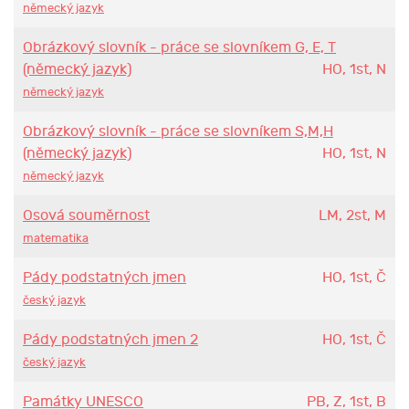
německý jazyk
Obrázkový slovník - práce se slovníkem G, E, T
(německý jazyk)
HO, 1st, N
německý jazyk
Obrázkový slovník - práce se slovníkem S,M,H
(německý jazyk)
HO, 1st, N
německý jazyk
Osová souměrnost
LM, 2st, M
matematika
Pády podstatných jmen
HO, 1st, Č
český jazyk
Pády podstatných jmen 2
HO, 1st, Č
český jazyk
Památky UNESCO
PB, Z, 1st, B