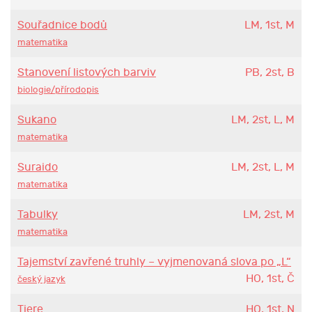
Souřadnice bodů
LM, 1st, M
matematika
Stanovení listových barviv
PB, 2st, B
biologie/přírodopis
Sukano
LM, 2st, L, M
matematika
Suraido
LM, 2st, L, M
matematika
Tabulky
LM, 2st, M
matematika
Tajemství zavřené truhly – vyjmenovaná slova po „L“
HO, 1st, Č
český jazyk
Tiere
HO, 1st, N