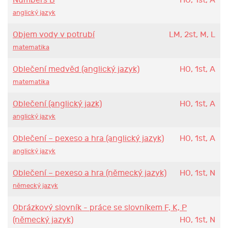
Numbers B
HO, 1st, A
anglický jazyk
Objem vody v potrubí
LM, 2st, M, L
matematika
Oblečení medvěd (anglický jazyk)
HO, 1st, A
matematika
Oblečení (anglický jazk)
HO, 1st, A
anglický jazyk
Oblečení – pexeso a hra (anglický jazyk)
HO, 1st, A
anglický jazyk
Oblečení – pexeso a hra (německý jazyk)
HO, 1st, N
německý jazyk
Obrázkový slovník - práce se slovníkem F, K, P
(německý jazyk)
HO, 1st, N