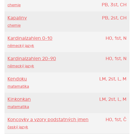
PB, 3st, CH
chemie
Kapaliny
PB, 2st, CH
chemie
Kardinalzahlen 0-10
HO, 1st, N
německý jazyk
Kardinalzahlen 20-90
HO, 1st, N
německý jazyk
Kendoku
LM, 2st, L, M
matematika
Kinkonkan
LM, 2st, L, M
matematika
Koncovky a vzory podstatných jmen
HO, 1st, Č
český jazyk