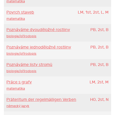
matematika
Povrch staveb
LM, 1st, 2st, L, M
matematika
Poznáváme dvouděložné rostliny
PB, 2st, B
biologie/přírodopis
Poznáváme jednoděložné rostliny
PB, 2st, B
biologie/přírodopis
Poznáváme listy stromů
PB, 2st, B
biologie/přírodopis
Práce s grafy
LM, 2st, M
matematika
Präteritum der regelmäβigen Verben
HO, 2st, N
německý jazyk