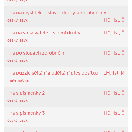
český jazyk
Hra na myslitele – slovní druhy a zdrobněliny
HO, 1st, Č
český jazyk
Hra na spisovatele – slovní druhy
HO, 1st, Č
český jazyk
Hra po stopách zdrobnělin
HO, 1st, Č
český jazyk
Hra puzzle sčítání a odčítání přes desítku
LM, 1st, M
matematika
Hra s písmenky 2
HO, 1st, Č
český jazyk
Hra s písmenky 3
HO, 1st, Č
český jazyk