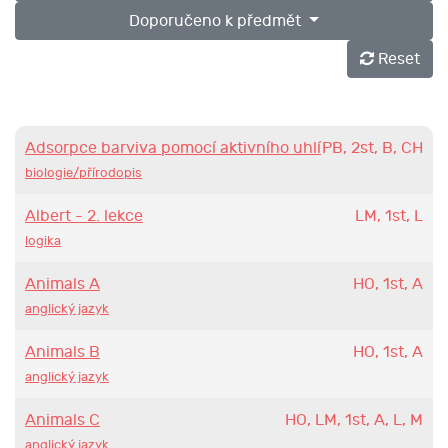
Doporučeno k předmět
Reset
Adsorpce barviva pomocí aktivního uhlí
PB, 2st, B, CH
biologie/přírodopis
Albert - 2. lekce
LM, 1st, L
logika
Animals A
HO, 1st, A
anglický jazyk
Animals B
HO, 1st, A
anglický jazyk
Animals C
HO, LM, 1st, A, L, M
anglický jazyk