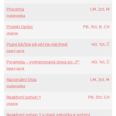
Procenta
LM, 2st, M
matematika
Projekt Opilec
PB, 3st, B, CH
chemie
Psaní bě/bje,pě,vě/vje,mě/mně
HO, 1st, Č
český jazyk
Pyramida – vyjmenovaná slova po „P“
HO, 1st, Č
český jazyk
Racionální čísla
LM, 2st, M
matematika
Reaktivní pohon 1
PB, 3st, CH
chemie
Reaktivní pohon 2 a malá odbočka k pečení