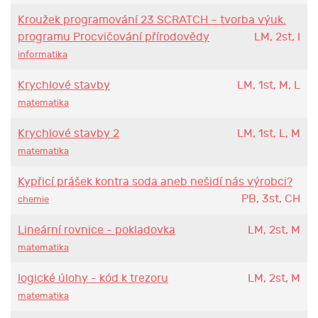
Kroužek programování 23 SCRATCH – tvorba výuk.
programu Procvičování přírodovědy
LM, 2st, I
informatika
Krychlové stavby
LM, 1st, M, L
matematika
Krychlové stavby 2
LM, 1st, L, M
matematika
Kypřicí prášek kontra soda aneb nešidí nás výrobci?
PB, 3st, CH
chemie
Lineární rovnice - pokladovka
LM, 2st, M
matematika
logické úlohy - kód k trezoru
LM, 2st, M
matematika