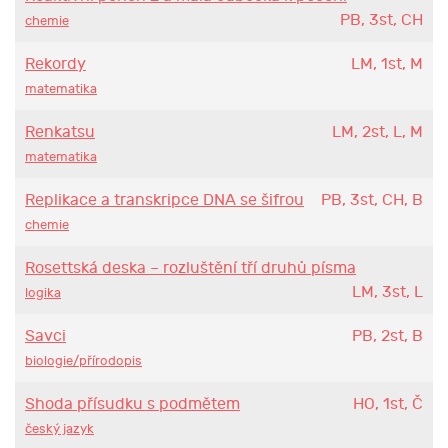
PB, 3st, CH
chemie
Rekordy
LM, 1st, M
matematika
Renkatsu
LM, 2st, L, M
matematika
Replikace a transkripce DNA se šifrou
PB, 3st, CH, B
chemie
Rosettská deska – rozluštění tří druhů písma
LM, 3st, L
logika
Savci
PB, 2st, B
biologie/přírodopis
Shoda přísudku s podmětem
HO, 1st, Č
český jazyk