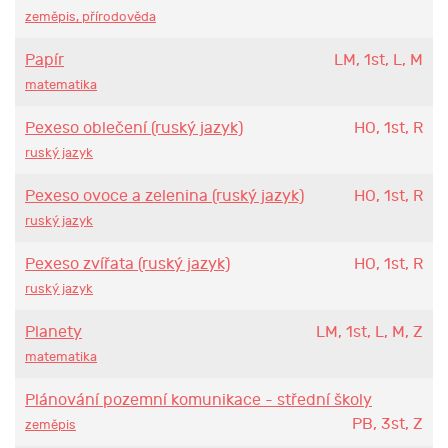
zeměpis, přírodověda
Papír
LM, 1st, L, M
matematika
Pexeso oblečení (ruský jazyk)
HO, 1st, R
ruský jazyk
Pexeso ovoce a zelenina (ruský jazyk)
HO, 1st, R
ruský jazyk
Pexeso zvířata (ruský jazyk)
HO, 1st, R
ruský jazyk
Planety
LM, 1st, L, M, Z
matematika
Plánování pozemní komunikace - střední školy
PB, 3st, Z
zeměpis