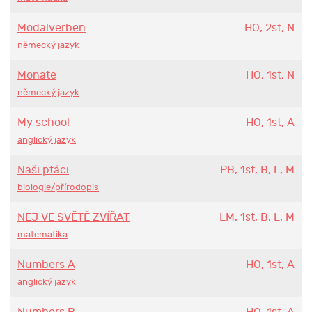
Modalverben
HO, 2st, N
německý jazyk
Monate
HO, 1st, N
německý jazyk
My school
HO, 1st, A
anglický jazyk
Naši ptáci
PB, 1st, B, L, M
biologie/přírodopis
NEJ VE SVĚTĚ ZVÍŘAT
LM, 1st, B, L, M
matematika
Numbers A
HO, 1st, A
anglický jazyk