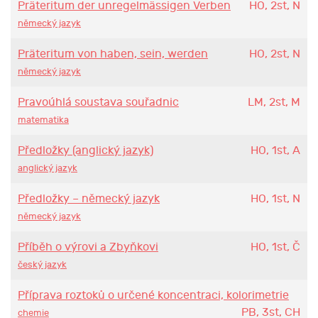
Präteritum der unregelmässigen Verben
HO, 2st, N
německý jazyk
Präteritum von haben, sein, werden
HO, 2st, N
německý jazyk
Pravoúhlá soustava souřadnic
LM, 2st, M
matematika
Předložky (anglický jazyk)
HO, 1st, A
anglický jazyk
Předložky – německý jazyk
HO, 1st, N
německý jazyk
Příběh o výrovi a Zbyňkovi
HO, 1st, Č
český jazyk
Příprava roztoků o určené koncentraci, kolorimetrie
PB, 3st, CH
chemie