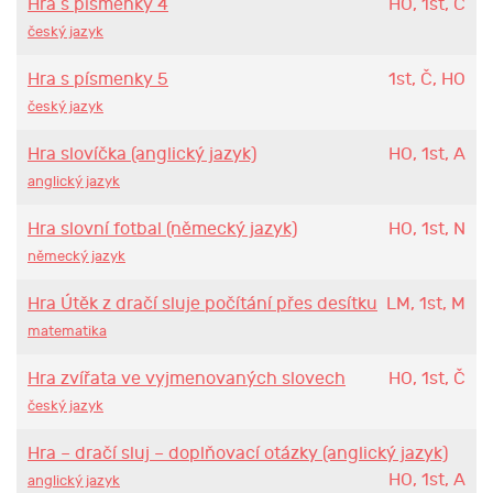
Hra s písmenky 4
HO, 1st, Č
český jazyk
Hra s písmenky 5
1st, Č, HO
český jazyk
Hra slovíčka (anglický jazyk)
HO, 1st, A
anglický jazyk
Hra slovní fotbal (německý jazyk)
HO, 1st, N
německý jazyk
Hra Útěk z dračí sluje počítání přes desítku
LM, 1st, M
matematika
Hra zvířata ve vyjmenovaných slovech
HO, 1st, Č
český jazyk
Hra – dračí sluj – doplňovací otázky (anglický jazyk)
HO, 1st, A
anglický jazyk