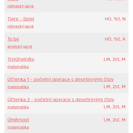
německý jazyk
Tiere - Spiel
HO, 1st, N
německý jazyk
To be
HO, 1st, A
anglický jazyk
Trojúhelníky
LM, 2st, M
matematika
Účtenka 1 - početní operace s desetinnými čísly
LM, 2st, M
matematika
Účtenka 2 - početní operace s desetinnými čísly
LM, 2st, M
matematika
Úměrnost
LM, 2st, M
matematika