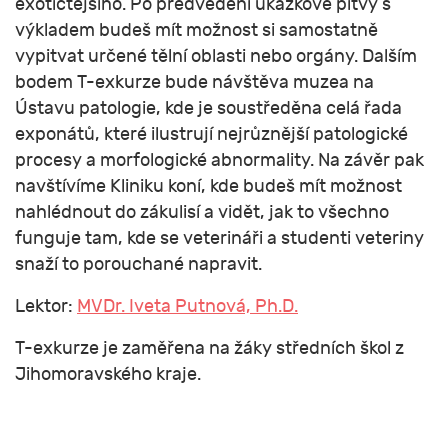
exotičtějšího. Po předvedení ukázkové pitvy s
výkladem budeš mít možnost si samostatně
vypitvat určené tělní oblasti nebo orgány. Dalším
bodem T-exkurze bude návštěva muzea na
Ústavu patologie, kde je soustředěna celá řada
exponátů, které ilustrují nejrůznější patologické
procesy a morfologické abnormality. Na závěr pak
navštívíme Kliniku koní, kde budeš mít možnost
nahlédnout do zákulisí a vidět, jak to všechno
funguje tam, kde se veterináři a studenti veteriny
snaží to porouchané napravit.
Lektor:
MVDr. Iveta Putnová, Ph.D.
T-exkurze je zaměřena na žáky středních škol z
Jihomoravského kraje.