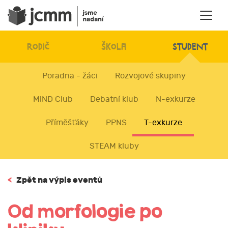
RODIČ
ŠKOLA
STUDENT
Poradna - žáci
Rozvojové skupiny
MiND Club
Debatní klub
N-exkurze
Příměšťáky
PPNS
T-exkurze
STEAM kluby
<
Zpět na výpis eventů
Od morfologie po