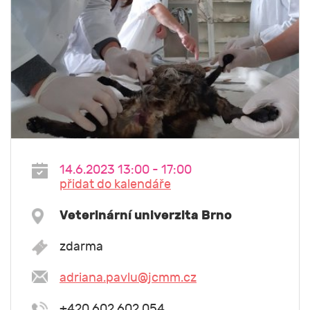
14.6.2023 13:00 - 17:00
přidat do kalendáře
Veterinární univerzita Brno
zdarma
adriana.pavlu@jcmm.cz
+420 602 602 054