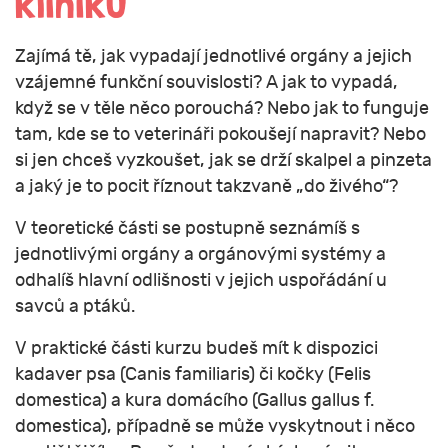
kliniku
Zajímá tě, jak vypadají jednotlivé orgány a jejich
vzájemné funkční souvislosti? A jak to vypadá,
když se v těle něco porouchá? Nebo jak to funguje
tam, kde se to veterináři pokoušejí napravit? Nebo
si jen chceš vyzkoušet, jak se drží skalpel a pinzeta
a jaký je to pocit říznout takzvaně „do živého“?
V teoretické části se postupně seznámíš s
jednotlivými orgány a orgánovými systémy a
odhalíš hlavní odlišnosti v jejich uspořádání u
savců a ptáků.
V praktické části kurzu budeš mít k dispozici
kadaver psa (Canis familiaris) či kočky (Felis
domestica) a kura domácího (Gallus gallus f.
domestica), případně se může vyskytnout i něco