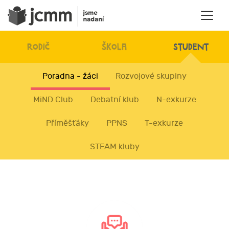
RODIČ
ŠKOLA
STUDENT
Poradna - žáci
Rozvojové skupiny
MiND Club
Debatní klub
N-exkurze
Příměšťáky
PPNS
T-exkurze
STEAM kluby