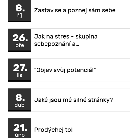
8.
Zastav se a poznej sám sebe
říj
26.
Jak na stres - skupina
sebepoznání a…
bře
27.
"Objev svůj potenciál"
lis
8.
Jaké jsou mé silné stránky?
dub
21.
Prodýchej to!
úno