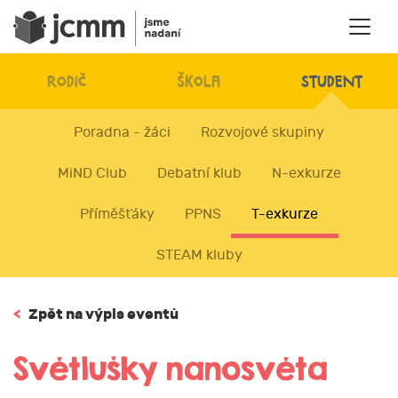
RODIČ
ŠKOLA
STUDENT
Poradna - žáci
Rozvojové skupiny
MiND Club
Debatní klub
N-exkurze
Příměšťáky
PPNS
T-exkurze
STEAM kluby
<
Zpět na výpis eventů
Světlušky nanosvěta