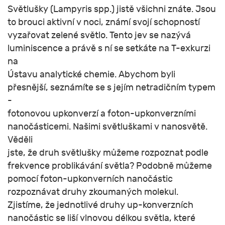
Světlušky (Lampyris spp.) jistě všichni znáte. Jsou
to brouci aktivní v noci, známí svojí schopností
vyzařovat zelené světlo. Tento jev se nazývá
luminiscence a právě s ní se setkáte na T-exkurzi
na
Ústavu analytické chemie. Abychom byli
přesnější, seznámíte se s jejím netradičním typem
-
fotonovou upkonverzí a foton-upkonverzními
nanočásticemi. Našimi světluškami v nanosvětě.
Věděli
jste, že druh světlušky můžeme rozpoznat podle
frekvence problikávání světla? Podobně můžeme
pomocí foton-upkonverních nanočástic
rozpoznávat druhy zkoumaných molekul.
Zjistíme, že jednotlivé druhy up-konverzních
nanočástic se liší vlnovou délkou světla, které