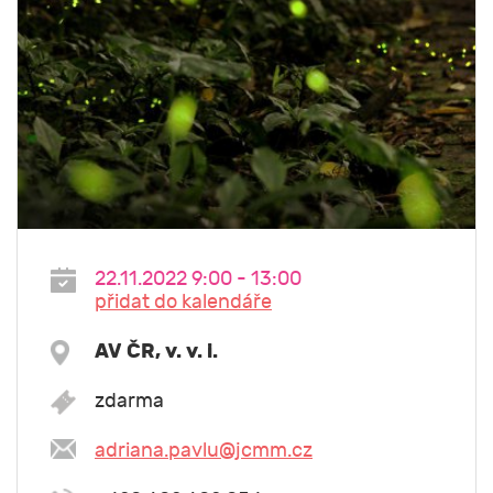
22.11.2022 9:00 - 13:00
přidat do kalendáře
AV ČR, v. v. i.
zdarma
adriana.pavlu@jcmm.cz